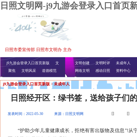
日照文明网-j9九游会登录入口首页
日照市委宣传部 日照市文明办 主办
j9九游会登录入口首页新版
文
文明创建
文明时评
未成年人
聚焦
文明风采
明播报
公益视频
道德模范
网络文明
感动日照
资料中心
j9九游会登录入口首页新版
>
未成年人
日照经开区：绿书签，送给孩子们
[]
[]
发表时间：2022-05-30
来源：日照文明网
“护助少年儿童健康成长，拒绝有害出版物及信息”!从宁