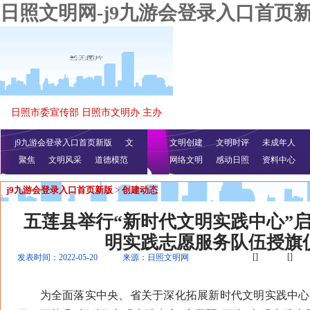
日照文明网-j9九游会登录入口首页
日照市委宣传部 日照市文明办 主办
j9九游会登录入口首页新版
文
文明创建
文明时评
未成年人
聚焦
文明风采
明播报
公益视频
道德模范
网络文明
感动日照
资料中心
j9九游会登录入口首页新版
>
创建动态
五莲县举行“新时代文明实践中心”启
明实践志愿服务队伍授旗
[]
[]
发表时间：2022-05-20
来源：日照文明网
为全面落实中央、省关于深化拓展新时代文明实践中心建设