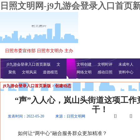
日照文明网-j9九游会登录入口首页
日照市委宣传部 日照市文明办 主办
j9九游会登录入口首页新版
文
文明创建
文明时评
未成年人
聚焦
文明风采
明播报
公益视频
道德模范
网络文明
感动日照
资料中心
j9九游会登录入口首页新版
>
创建动态
“声”入人心，岚山头街道这项工作
干！
[]
[]
发表时间：2022-05-20
来源：日照文明网
如何让“两中心”融合服务群众更加精准？