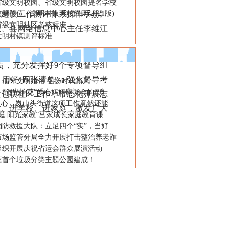
省级文明校园、省级文明校园提名学校
建设工作测评体系操作手册》
明单位、文明村镇考核细则(2021版)
省级文明社区考核标准
长、县网络信息中心主任李维江
文明村镇测评标准
，充分发挥好9个专项督导组
用好“四张清单”；强化督导考
：倡导文明婚俗 弘扬时代新风
“阳光护花”爱心妈妈座谈会的“暖
位包联社区工作，常态化开展志
入人心，岚山头街道这项工作竟然还能
业、进学校、进家庭，激发广大
庭 阳光家教”莒家成长家庭教育课
消防救援大队：立足四个“实”，当好
市场监管分局全力开展打击整治养老诈
组织开展庆祝省运会群众展演活动
莲首个垃圾分类主题公园建成！