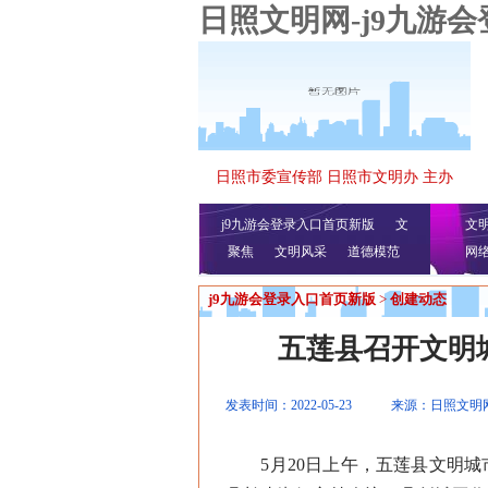
日照文明网-j9九游
日照市委宣传部 日照市文明办 主办
j9九游会登录入口首页新版
文
文
聚焦
文明风采
明播报
公益视频
道德模范
网
j9九游会登录入口首页新版
>
创建动态
五莲县召开文明
发表时间：2022-05-23
来源：日照文明
5月20日上午，五莲县文明城