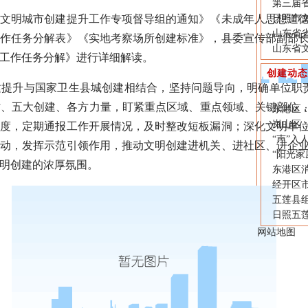
第三届
明城市创建提升工作专项督导组的通知》《未成年人思想道德
日照市文
山东省
工作任务分解表》《实地考察场所创建标准》，县委宣传部副部
山东省
工作任务分解》进行详细解读。
创建动态
升与国家卫生县城创建相结合，坚持问题导向，明确单位职责
、五大创建、各方力量，盯紧重点区域、重点领域、关键部位，
东港区
岚山区：
制度，定期通报工作开展情况，及时整改短板漏洞；深化文明单
“声”
活动，发挥示范引领作用，推动文明创建进机关、进社区、进企
“阳光家
明创建的浓厚氛围。
东港区
经开区
五莲县
日照五
网站地图