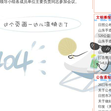
领导小组各成员单位主要负责同志参加会议。
文明播报
日照公
山东手造
520公
山东手造
山东手造
山东手
打击整
“5•8
公告通知
2022
关于公布
日照市2
关于做好
印发《