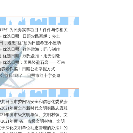
布15件为民办实事项目！件件与你相关
·优选日照 | 日照农民画绣：乡土
益日，邀您“益”起为日照希望小屋助
·优选日照 | 祥路碧海：匠心制作
·优选日照 | 刘氏盘扣：用光阴缝
造·优选日照：国民轻盈石磨——石来
治养老诈骗！日照公布举报方式
人道公益日”到了，日照市红十字会邀
年中共日照市委网络安全和信息化委员会
2021年度全市新时代文明实践志愿服
021年度市级文明单位、文明村镇、文
2021年度 省、市级文明村镇、文明
关于深化文明单位动态管理的办法》的