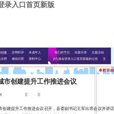
会登录入口首页新版
明创建
文明时评
未成年人
我们的节日
垃圾分类
主题活动
络文明
感动日照
资料中心
j9九游会登录入口首页新版的公告
文
明行动
本栏目由
城市创建提升工作推进会议
[]
[]
网
市创建提升工作推进会议召开，县委副书记王军出席会议并讲话