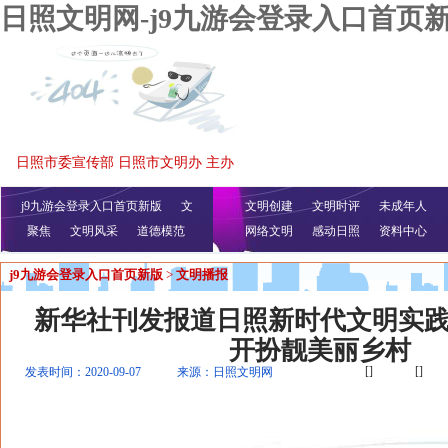
日照文明网-j9九游会登录入口首页
日照市委宣传部 日照市文明办 主办
j9九游会登录入口首页新版
文
文明创建
文明时评
未成年人
聚焦
文明风采
明播报
公益视频
道德模范
网络文明
感动日照
资料中心
j9九游会登录入口首页新版
>
文明播报
新华社刊发报道日照新时代文明实
开扮靓美丽乡村
[]
[]
发表时间：2020-09-07
来源：日照文明网