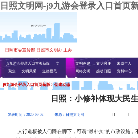
日照文明网-j9九游会登录入口首页
日照市委宣传部 日照市文明办 主办
j9九游会登录入口首页新版
文
文明创建
文明时评
未成年人
聚焦
文明风采
明播报
公益视频
道德模范
网络文明
感动日照
资料中心
j9九游会登录入口首页新版
>
创建动态
日照：小修补体现大民
[]
[]
发表时间：2020-09-02
来源：日照文明网
人行道板被人们踩在脚下，可谓“最朴实”的市政设施，