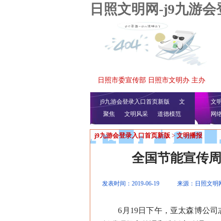
日照文明网-j9九游
日照市委宣传部 日照市文明办 主办
j9九游会登录入口首页新版
文
文
聚焦
文明风采
明播报
公益视频
道德模范
网
j9九游会登录入口首页新版
>
文明播报
全国节能宣传周
发表时间：2019-06-19
来源：日照文明
6月19日下午，亚太森博公司