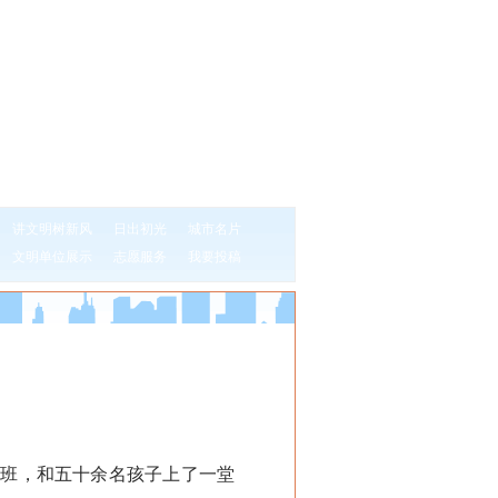
讲文明树新风
日出初光
城市名片
文明单位展示
志愿服务
我要投稿
班，和五十余名孩子上了一堂