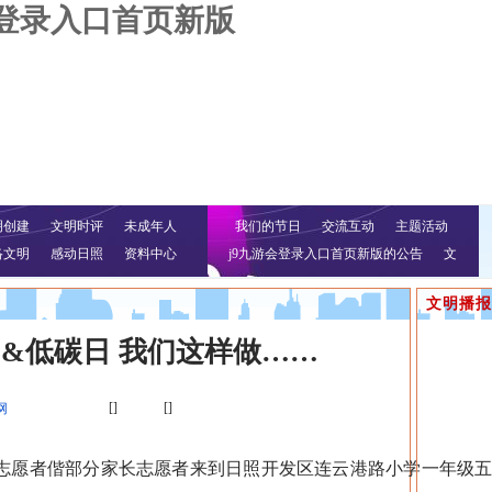
会登录入口首页新版
明创建
文明时评
未成年人
我们的节日
交流互动
主题活动
络文明
感动日照
资料中心
j9九游会登录入口首页新版的公告
文
明行动
文明播报
&低碳日 我们这样做……
[]
[]
网
志愿者偕部分家长志愿者来到日照开发区连云港路小学一年级五