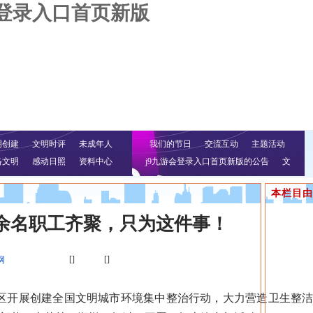
会登录入口首页新版
明创建
文明时评
未成年人
我们的节日
交流互动
主题活动
络文明
感动日照
资料中心
j9九游会登录入口首页新版的公告
文
明行动
本栏目由
0余名职工齐聚，只为这件事！
[]
[]
网
区开展创建全国文明城市环境集中整治行动，大力营造卫生整洁