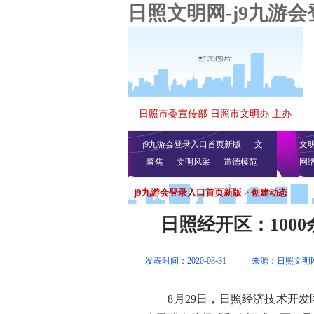
日照文明网-j9九游
日照市委宣传部 日照市文明办 主办
j9九游会登录入口首页新版
文
文
聚焦
文明风采
明播报
公益视频
道德模范
网
j9九游会登录入口首页新版
>
创建动态
日照经开区：100
发表时间：2020-08-31
来源：日照文明
8月29日，日照经济技术开发