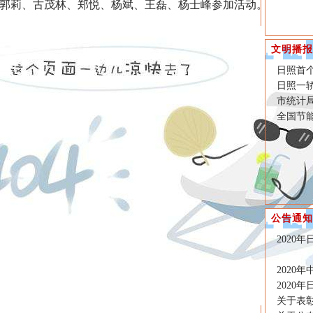
郭莉、古茂林、郑悦、杨斌、王磊、杨士峰参加活动。
文明播报
日照首个
日照一
市统计
全国节
公告通知
2020
2020
2020
关于表彰