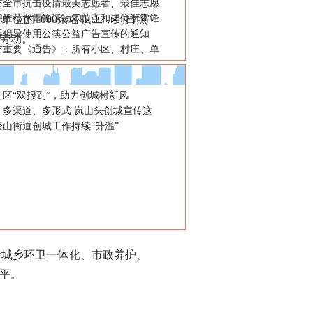
布全市抗击疫情最美志愿者、最佳志愿
位的1000余名职工，到日照
织推荐学雷锋活动示范点和岗位学雷锋
展倡导使用公筷公益广告宣传的通知
劳动。
布重要《通告》：所有小区、村庄、单
社区“双报到”，助力创城树新风
、多渠道、多形式 岚山头创城宣传这
奎山街道创城工作持续“升温”
城乡环卫一体化、市政养护、
平。