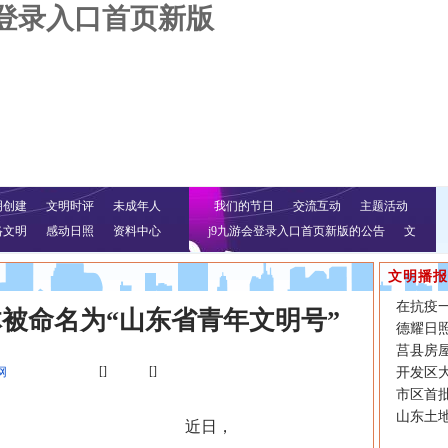
会登录入口首页新版
明创建
文明时评
未成年人
我们的节日
交流互动
主题活动
络文明
感动日照
资料中心
j9九游会登录入口首页新版的公告
文
明行动
文明播报
在抗疫
体被命名为“山东省青年文明号”
德耀日照
莒县房
[]
[]
网
开发区
市区首
山东土
近日，