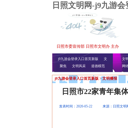
日照文明网-j9九游
日照市委宣传部 日照市文明办 主办
j9九游会登录入口首页新版
文
文
聚焦
文明风采
明播报
公益视频
道德模范
网
j9九游会登录入口首页新版
>
文明播报
日照市22家青年集
发表时间：2020-05-22
来源：日照文明