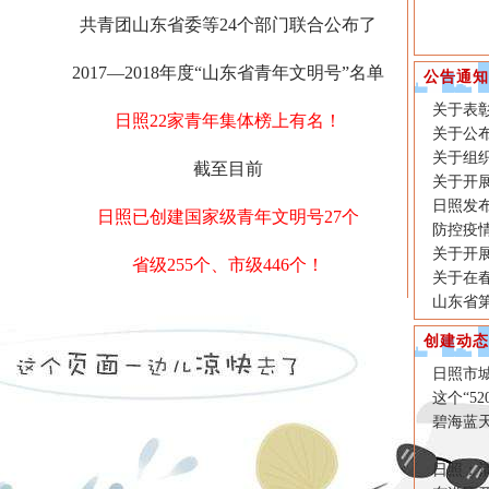
共青团山东省委等24个部门联合公布了
2017—2018年度“山东省青年文明号”名单
公告通知
关于表彰
日照22家青年集体榜上有名！
关于公
关于组
截至目前
关于开
日照发
日照已创建国家级青年文明号27个
防控疫
关于开
省级255个、市级446个！
关于在
山东省
创建动态
日照市城
这个“5
碧海蓝
日照：