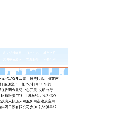
讲文明树新风
日出初光
城市名片
文明单位展示
志愿服务
我要投稿
一线书写奋斗故事！日照快递小哥获评
 | 董加淑：一把 “小扫帚”21年的
屋征收调查登记中心开展“文明出行·
大队积极参与“礼让斑马线，我为你点
批残疾人快递末端服务网点建成启用
地集团日照有限公司参加“礼让斑马线