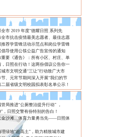
全市 2019 年度“德耀日照 系列先
布全市抗击疫情最美志愿者、最佳志愿
织推荐学雷锋活动示范点和岗位学雷锋
展倡导使用公筷公益广告宣传的通知
布重要《通告》：所有小区、村庄、单
情，日照在行动！这两份倡议公告你一
展城市文明交通“三让”行动致广大市
春节、元宵节期间深入开展“我们的节
第二届省级文明校园拟表彰名单公示！
管局推进“公厕整治提升行动” ，
20”，日照交警有份特别的告白！
天金沙滩、体育力量勇当先——日照体
清理绿地“超高土”，助力精致城市建