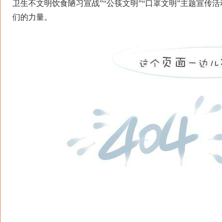
卫生不文明饮食陋习宣战”“公筷文明”“口罩文明”主题宣
们的力量。