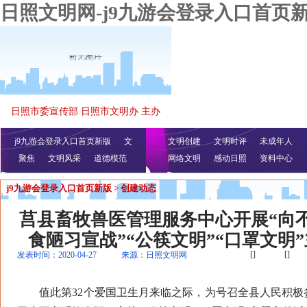
日照文明网-j9九游会登录入口首页
日照市委宣传部 日照市文明办 主办
j9九游会登录入口首页新版
文
文明创建
文明时评
未成年人
聚焦
文明风采
明播报
公益视频
道德模范
网络文明
感动日照
资料中心
j9九游会登录入口首页新版
>
创建动态
莒县畜牧兽医管理服务中心开展“向
食陋习宣战”“公筷文明”“口罩文明
[]
[]
发表时间：2020-04-27
来源：日照文明网
值此第32个爱国卫生月来临之际，为号召全县人民积极参