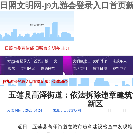
日照文明网-j9九游会登录入口首页
日照市委宣传部 日照市文明办 主办
j9九游会登录入口首页新版
文
文明创建
文明时评
未成年人
聚焦
文明风采
明播报
公益视频
道德模范
网络文明
感动日照
资料中心
j9九游会登录入口首页新版
>
创建动态
五莲县高泽街道：依法拆除违章建筑
新区
[]
[]
发表时间：2020-04-24
来源：日照文明网
近日，五莲县高泽街道在城市违章建设检查中发现辖