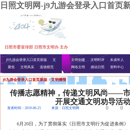
日照文明网-j9九游会登录入口首页
日照市委宣传部 日照市文明办 主办
j9九游会登录入口首页新版
文
文明创建
文明时评
未成年人
聚焦
文明风采
明播报
公益视频
道德模范
网络文明
感动日照
资料中心
j9九游会登录入口首页新版
>
文明播报
传播志愿精神，传递文明风尚——
开展交通文明劝导活
[]
[]
发表时间：2019-06-25
来源：日照文明网
6月20日，为了贯彻落实《日照市文明行为促进条例》