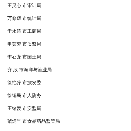
王灵心 市审计局
万修辉 市统计局
于永涛 市工商局
申茹梦 市质监局
李召龙 市国土局
齐 欣 市海洋与渔业局
徐艳萍 市旅发委
徐锡民 市人防办
王绪爱 市安监局
虢炳呈 市食品药品监管局