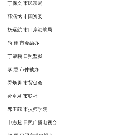
丁保文 市民宗局
薛涵戈 市国资委
杨远航 市口岸港航局
尚 佳 市金融办
丁肇鹏 日照监狱
李 慧 市仲裁办
乔焕勇 市贸促会
孙卓君 市联社
邓玉菲 市技师学院
申志超 日照广播电视台