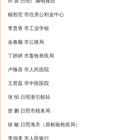
许 原 日照广播电视台
杨智宏 市住房公积金中心
李贵香 市工业学校
金春颖 市公路局
丁婷婷 市畜牧兽医局
卢臻蓓 市人民医院
王君磊 市中医医院
张 恒 日照港引航站
曾 鹏 日照市税务局
徐 敏 日照海关（原检验检疫局）
李佃美 市人民银行