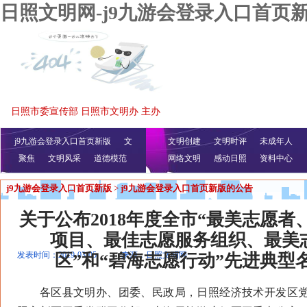
日照文明网-j9九游会登录入口首页
日照市委宣传部 日照市文明办 主办
j9九游会登录入口首页新版
文
文明创建
文明时评
未成年人
聚焦
文明风采
明播报
公益视频
道德模范
网络文明
感动日照
资料中心
j9九游会登录入口首页新版
>
j9九游会登录入口首页新版的公告
关于公布2018年度全市“最美志愿
项目、最佳志愿服务组织、最美
[]
[]
发表时间：2019-03-05
来源：日照文明网
区”和“碧海志愿行动”先进典型
各区县文明办、团委、民政局，日照经济技术开发区党