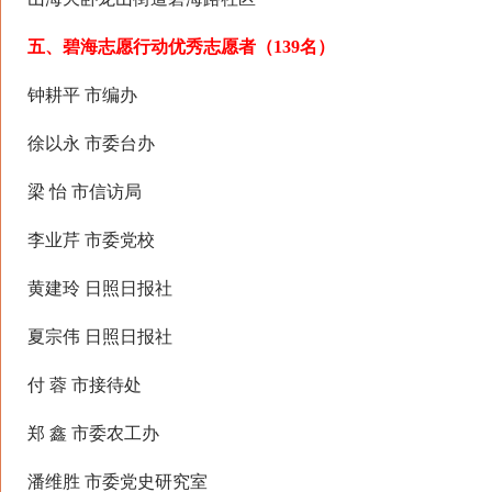
五、碧海志愿行动优秀志愿者（139名）
钟耕平 市编办
徐以永 市委台办
梁 怡 市信访局
李业芹 市委党校
黄建玲 日照日报社
夏宗伟 日照日报社
付 蓉 市接待处
郑 鑫 市委农工办
潘维胜 市委党史研究室