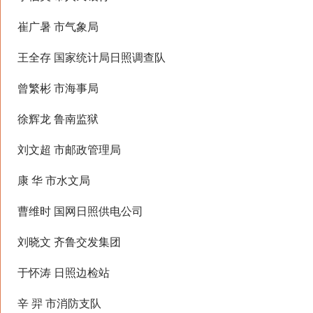
崔广暑 市气象局
王全存 国家统计局日照调查队
曾繁彬 市海事局
徐辉龙 鲁南监狱
刘文超 市邮政管理局
康 华 市水文局
曹维时 国网日照供电公司
刘晓文 齐鲁交发集团
于怀涛 日照边检站
辛 羿 市消防支队