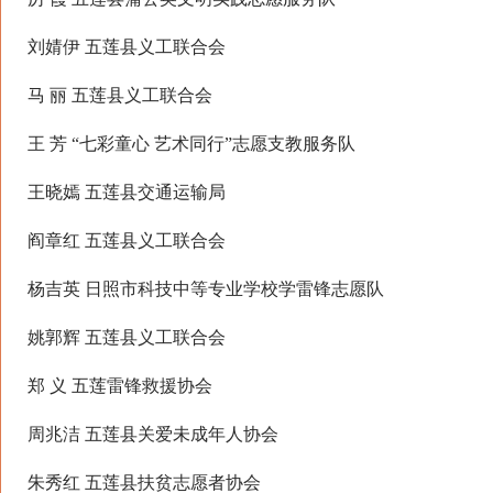
刘婧伊 五莲县义工联合会
马 丽 五莲县义工联合会
王 芳 “七彩童心 艺术同行”志愿支教服务队
王晓嫣 五莲县交通运输局
阎章红 五莲县义工联合会
杨吉英 日照市科技中等专业学校学雷锋志愿队
姚郭辉 五莲县义工联合会
郑 义 五莲雷锋救援协会
周兆洁 五莲县关爱未成年人协会
朱秀红 五莲县扶贫志愿者协会