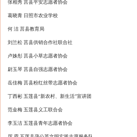
张相秀 莒县平安志愿者协会
葛晓青 日照市农业学校
何 洁 莒县教育局
刘兰松 莒县供销合作社联合社
卢姝彤 莒县小草志愿者协会
尉玉琴 莒县自强志愿者协会
岳佳梅 莒县粉红丝带志愿者协会
丁西彬 五莲县“新农村、新生活”宣讲团
范金梅 五莲县义工联合会
李玉洁 五莲县青年志愿者协会
厉 霞 五莲县蒲公英文明实践志愿服务队