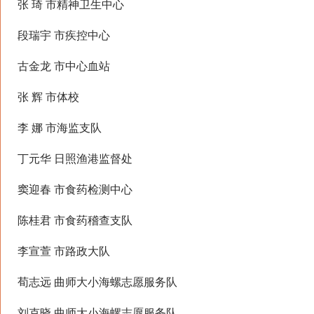
张 琦 市精神卫生中心
段瑞宇 市疾控中心
古金龙 市中心血站
张 辉 市体校
李 娜 市海监支队
丁元华 日照渔港监督处
窦迎春 市食药检测中心
陈桂君 市食药稽查支队
李宣萱 市路政大队
荀志远 曲师大小海螺志愿服务队
刘克晓 曲师大小海螺志愿服务队