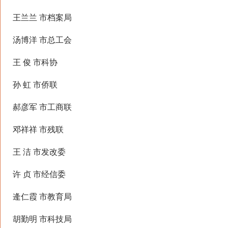
王兰兰 市档案局
汤博洋 市总工会
王 俊 市科协
孙 虹 市侨联
郝彦军 市工商联
邓祥祥 市残联
王 洁 市发改委
许 贞 市经信委
逄仁霞 市教育局
胡勤明 市科技局