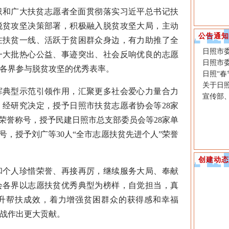
织和广大扶贫志愿者全面贯彻落实习近平总书记扶
脱贫攻坚决策部署，积极融入脱贫攻坚大局，主动
公告通知
在扶贫一线、活跃于贫困群众身边，有力助推了全
日照市委
一大批热心公益、事迹突出、社会反响优良的志愿
日照市委
各界参与脱贫攻坚的优秀表率。
日照“
关于日
典型示范引领作用，汇聚更多社会爱心力量合力
宣传部
经研究决定，授予日照市扶贫志愿者协会等28家
”荣誉称号，授予民建日照市总支部委员会等28家单
号，授予刘广等30人“全市志愿扶贫先进个人”荣誉
创建动态
个人珍惜荣誉、再接再厉，继续服务大局、奉献
会各界以志愿扶贫优秀典型为榜样，自觉担当，真
升帮扶成效，着力增强贫困群众的获得感和幸福
战作出更大贡献。