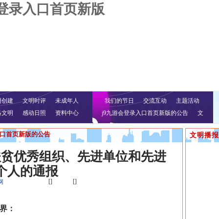
会登录入口首页新版
明创建
文明时评
未成年人
我们的节日
交流互动
主题活动
络文明
感动日照
资料中心
j9九游会登录入口首页新版的公告
文
明行动
入口首页新版的公告
文明播报
扶贫优秀组织、先进单位和先进
个人的通报
[]
[]
网
界：