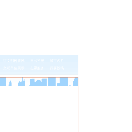
讲文明树新风
日出初光
城市名片
文明单位展示
志愿服务
我要投稿