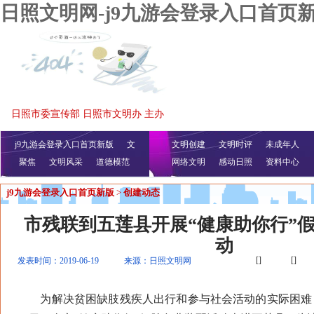
日照文明网-j9九游会登录入口首页
日照市委宣传部 日照市文明办 主办
j9九游会登录入口首页新版
文
文明创建
文明时评
未成年人
聚焦
文明风采
明播报
公益视频
道德模范
网络文明
感动日照
资料中心
j9九游会登录入口首页新版
>
创建动态
市残联到五莲县开展“健康助你行”
动
[]
[]
发表时间：2019-06-19
来源：日照文明网
为解决贫困缺肢残疾人出行和参与社会活动的实际困难，