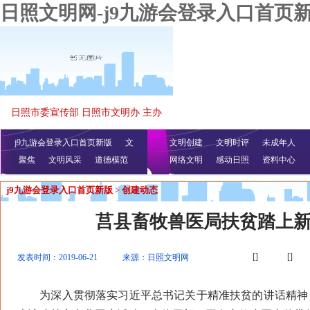
日照文明网-j9九游会登录入口首页
日照市委宣传部 日照市文明办 主办
j9九游会登录入口首页新版
文
文明创建
文明时评
未成年人
聚焦
文明风采
明播报
公益视频
道德模范
网络文明
感动日照
资料中心
j9九游会登录入口首页新版
>
创建动态
莒县畜牧兽医局扶贫踏上
[]
[]
发表时间：2019-06-21
来源：日照文明网
为深入贯彻落实习近平总书记关于精准扶贫的讲话精神，推进