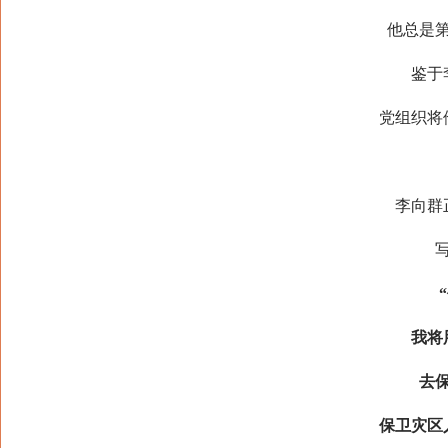
他总是
鉴于
党组织将
李向群
我将
去
保卫灾区