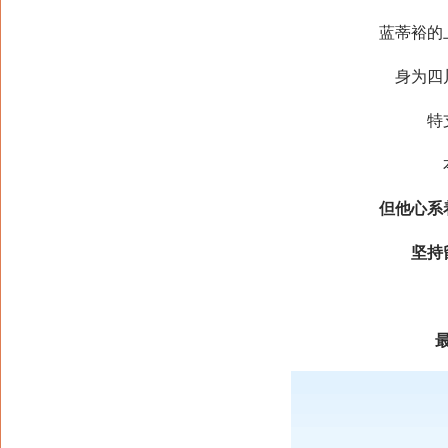
蓝蒂裕的
身为四
特
但他心系
坚持