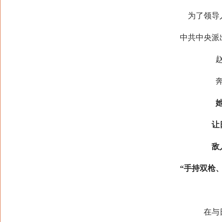
为了领导
中共中央派
让
敌
“手持双枪
在与