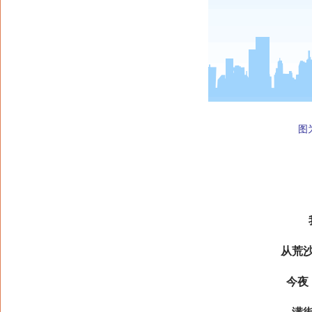
图
从荒
今夜