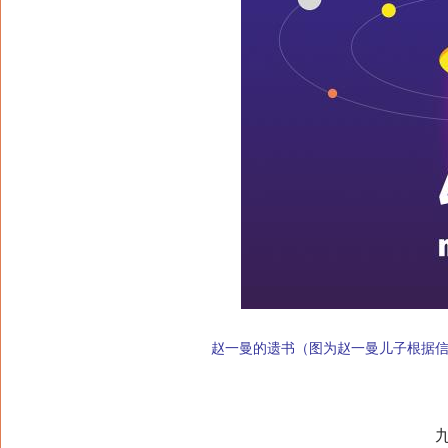
赵一曼的遗书（图为赵一曼儿子根据