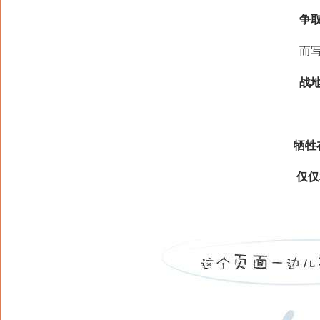
争
而
战
牺牲
仅