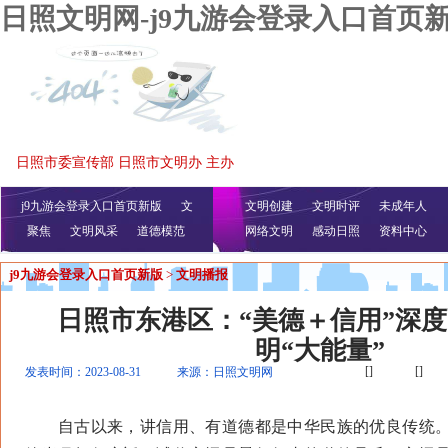
日照文明网-j9九游会登录入口首页
日照市委宣传部 日照市文明办 主办
j9九游会登录入口首页新版
文
文明创建
文明时评
未成年人
聚焦
文明风采
明播报
公益视频
道德模范
网络文明
感动日照
资料中心
j9九游会登录入口首页新版
>
文明播报
日照市东港区：“美德＋信用”深度
明“大能量”
[]
[]
发表时间：2023-08-31
来源：日照文明网
自古以来，讲信用、有道德都是中华民族的优良传统。