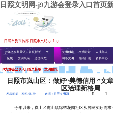
日照文明网-j9九游会登录入口首页
日照市委宣传部 日照市文明办 主办
j9九游会登录入口首页新版
文
文明创建
文明时评
未成年人
聚焦
文明风采
明播报
公益视频
道德模范
网络文明
感动日照
资料中心
j9九游会登录入口首页新版
>
文明播报
日照市岚山区：做好“美德信用 ”文章
区治理新格局
[]
[]
发表时间：2023-08-29
来源：日照文明网
今年以来，岚山区虎山镇锦绣花园社区从居民实际需求出发