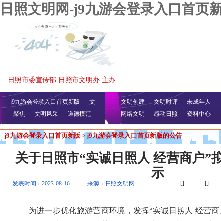
日照文明网-j9九游会登录入口首页
日照市委宣传部 日照市文明办 主办
j9九游会登录入口首页新版
文
文明创建
文明时评
未成年人
聚焦
文明风采
明播报
公益视频
道德模范
网络文明
感动日照
资料中心
j9九游会登录入口首页新版
>
j9九游会登录入口首页新版的公告
关于日照市“实诚日照人 经营商户”
示
[]
[]
发表时间：2023-08-16
来源：日照文明网
为进一步优化旅游营商环境，发挥“实诚日照人 经营商