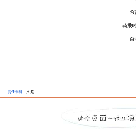
希望
骑乘时正
自觉
责任编辑：
张 超