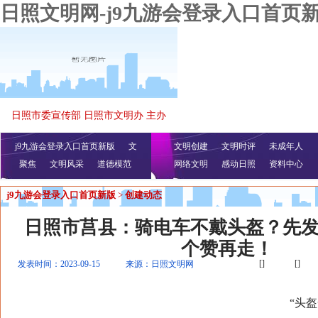
日照文明网-j9九游会登录入口首页
日照市委宣传部 日照市文明办 主办
j9九游会登录入口首页新版
文
文明创建
文明时评
未成年人
聚焦
文明风采
明播报
公益视频
道德模范
网络文明
感动日照
资料中心
j9九游会登录入口首页新版
>
创建动态
日照市莒县：骑电车不戴头盔？先发
个赞再走！
[]
[]
发表时间：2023-09-15
来源：日照文明网
“头盔一