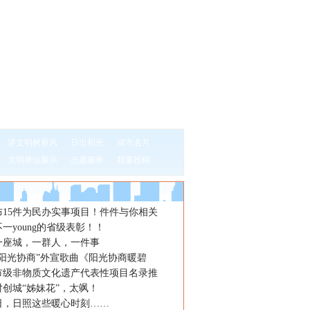
讲文明树新风
日出初光
城市名片
文明单位展示
志愿服务
我要投稿
布15件为民办实事项目！件件与你相关
一young的省级表彰！！
一座城，一群人，一件事
“阳光协商”外宣歌曲《阳光协商暖碧
市级非物质文化遗产代表性项目名录推
创城“姊妹花”，太飒！
日，日照这些暖心时刻……