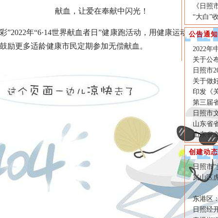
《日照
献血，让爱在奉献中闪光！
“大白
”2022年“6·14世界献血者日”健康跑活动，用健康运动的形
公告通知
鼓励更多适龄健康市民定期参加无偿献血。
2022
关于公布
日照市2
关于做好
印发《
第三届
日照市文
山东省
山东省
创建动态
日照市
岚山区
东港区
日照经