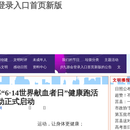
会登录入口首页新版
明创建
文明时评
未成年人
我们的节日
垃圾分类
主题活动
络文明
感动日照
资料中心
j9九游会登录入口首页新版的公告
文
明行动
文明播报
日照公
年“6·14世界献血者日”健康跑活
超赞！不
动正式启动
莒县：
[]
[]
网
市政协
第五批
莒县这对
运动，让身体更健康；
高考首