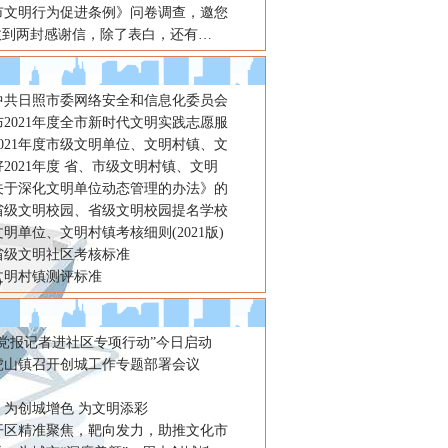
市文明行为促进条例》问卷调查，邀您
”收到两封感谢信，除了表白，还有…
式庆祝第十九个世界献血者日，进
年中共日照市委网络安全和信息化委员会
2021年度全市新时代文明实践志愿服
021年度市级文明单位、文明村镇、文
2021年度 省、市级文明村镇、文明
关于深化文明单位动态管理的办法》的
省级文明校园、省级文明校园提名学校
明单位、文明村镇考核细则(2021版)
省级文明社区考核标准
文明村镇测评标准
“党报记者进社区专项行动”今日启动
虎山镇召开创城工作专题部署会议
：为创城增色 为文明添彩
开区精准聚焦，靶向发力，助推文化市