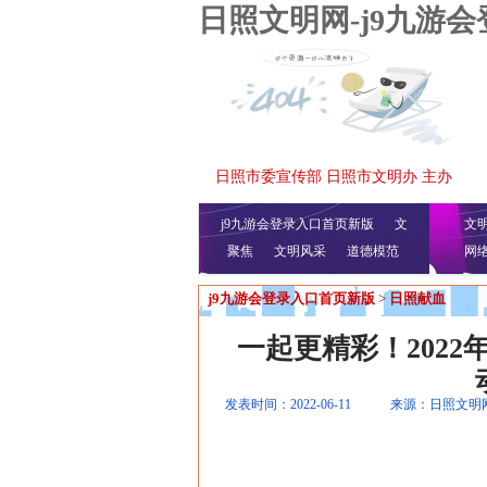
日照文明网-j9九游
日照市委宣传部 日照市文明办 主办
j9九游会登录入口首页新版
文
文
聚焦
文明风采
明播报
公益视频
道德模范
网
j9九游会登录入口首页新版
>
日照献血
一起更精彩！2022
发表时间：2022-06-11
来源：日照文明