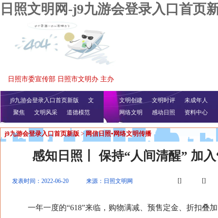
日照文明网-j9九游会登录入口首页
日照市委宣传部 日照市文明办 主办
j9九游会登录入口首页新版
文
文明创建
文明时评
未成年人
聚焦
文明风采
明播报
公益视频
道德模范
网络文明
感动日照
资料中心
j9九游会登录入口首页新版
>
网信日照▪网络文明传播
感知日照丨 保持“人间清醒” 加入
[]
[]
发表时间：2022-06-20
来源：日照文明网
一年一度的“618”来临，购物满减、预售定金、折扣叠