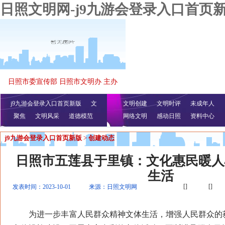
日照文明网-j9九游会登录入口首页
日照市委宣传部 日照市文明办 主办
j9九游会登录入口首页新版
文
文明创建
文明时评
未成年人
聚焦
文明风采
明播报
公益视频
道德模范
网络文明
感动日照
资料中心
j9九游会登录入口首页新版
>
创建动态
日照市五莲县于里镇：文化惠民暖人
生活
[]
[]
发表时间：2023-10-01
来源：日照文明网
为进一步丰富人民群众精神文体生活，增强人民群众的获