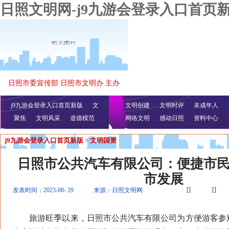
日照文明网-j9九游会登录入口首页
日照市委宣传部 日照市文明办 主办
j9九游会登录入口首页新版
文
文明创建
文明时评
未成年人
聚焦
文明风采
明播报
公益视频
道德模范
网络文明
感动日照
资料中心
j9九游会登录入口首页新版
>
文明国资
日照市公共汽车有限公司：便捷市
市发展
[]
[]
发表时间：2023-08- 29
来源：日照文明网
旅游旺季以来，日照市公共汽车有限公司为方便游客参观