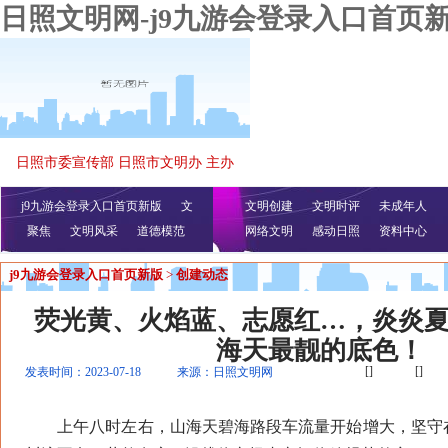
日照文明网-j9九游会登录入口首页
日照市委宣传部 日照市文明办 主办
j9九游会登录入口首页新版
文
文明创建
文明时评
未成年人
聚焦
文明风采
明播报
公益视频
道德模范
网络文明
感动日照
资料中心
j9九游会登录入口首页新版
>
创建动态
荧光黄、火焰蓝、志愿红…，炎炎
海天最靓的底色！
[]
[]
发表时间：2023-07-18
来源：日照文明网
上午八时左右，山海天碧海路段车流量开始增大，坚守在