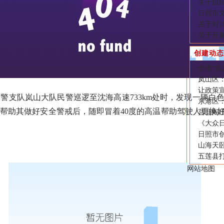
关于组织
日照市
关于对2
关于开
创建动态
全市“实
岚山区
让政策宣
交警支队岚山大队民警巡逻至沈海高速733km处时，发现一辆白
东港区
帮助其做好安全警戒后，随即冒着40度的高温帮助驾驶人更换
莒县阎庄
《大众日
日照市
山海天
五莲县打
网站地图