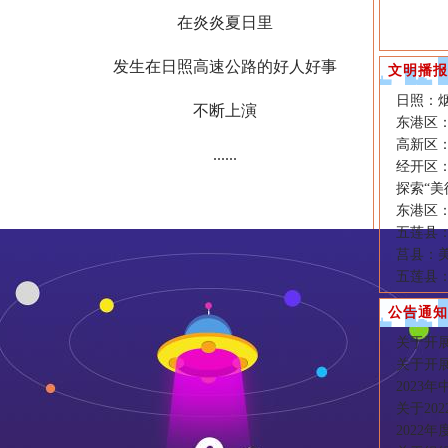
在炎炎夏日里
发生在日照高速公路的好人好事
文明播报
日照：
不断上演
东港区
高新区
......
经开区
探索“美
东港区：
五莲县
莒县：
五莲县：
公告通知
关于开展
关于开展
2023
关于20
2022