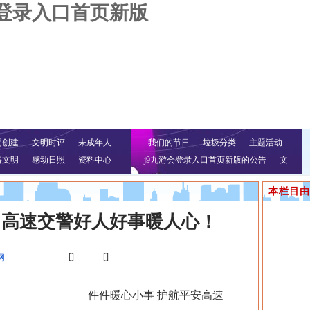
会登录入口首页新版
明创建
文明时评
未成年人
我们的节日
垃圾分类
主题活动
络文明
感动日照
资料中心
j9九游会登录入口首页新版的公告
文
明行动
本栏目由
，高速交警好人好事暖人心！
[]
[]
网
件件暖心小事 护航平安高速