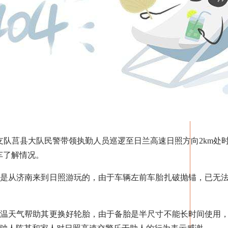
队莒县大队民警带领执勤人员巡逻至日兰高速日照方向2km处
车了解情况。
从济南来到日照游玩的，由于车辆左前车胎扎破抛锚，已无法
天气帮助其更换好轮胎，由于备胎是半尺寸不能长时间使用，