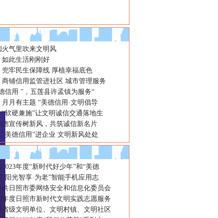
烟火气里吹来文明风
：如此生活刚刚好
：兜牢民生保障线 厚植幸福底色
：商铺信用监管进社区 城市管理服务
德信用 ”，五莲县许孟镇为服务“
月月有主题 “美德信用·文明倡导
：“软硬兼施”让文明诚信交通落地生
美德宣传树新风，共筑诚信新名片
“美德信用”进企业 文明新风处处
2023年度“新时代好少年”和“美德
“阳光智享·为老”智能手机应用志
年中共日照市委网络安全和信息化委员会
22年度日照市新时代文明实践志愿服务
年度省级文明单位、文明村镇、文明社区