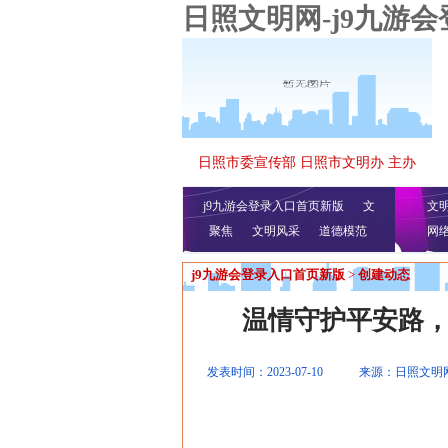
日照文明网-j9九游
日照市委宣传部 日照市文明办 主办
j9九游会登录入口首页新版
文
文
聚焦
文明风采
明播报
公益视频
道德模范
网
j9九游会登录入口首页新版
>
创建动态
温情守护平安路
发表时间：2023-07-10
来源：日照文明