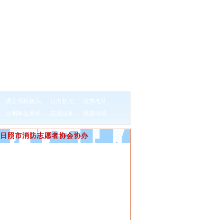
讲文明树新风
日出初光
城市名片
文明单位展示
志愿服务
我要投稿
日照市消防志愿者协会协办