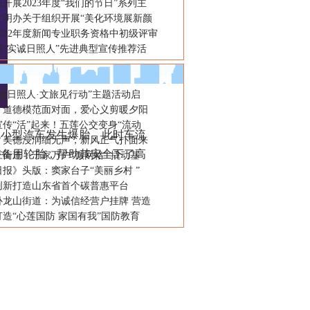
开展2023年度“我们的节日”系列主
文明办关于组织开展“美化环境展新颜
022年度新闻专业职务资格中初级评审
展“实诚日照人”先进典型宣传推荐活
诚日照人·文旅见行动”主题活动启
：道德模范面对面，爱心义剪暖夕阳
传“活”起来！五莲公交变身“流动
色小型汽车发生爆胎，此时车流
：美德浸润细无声，新风正气扑面来
好备用轮胎，帮助其安全下了高
街道：千家万户“微网格” 撬动基
报》头版：窦家台子“美丽乡村 ”
创新打造山东省首个碳普惠平台
卧龙山街道：为诚信经营户挂牌 营造
造“心莲国防 家国有我”国防教育