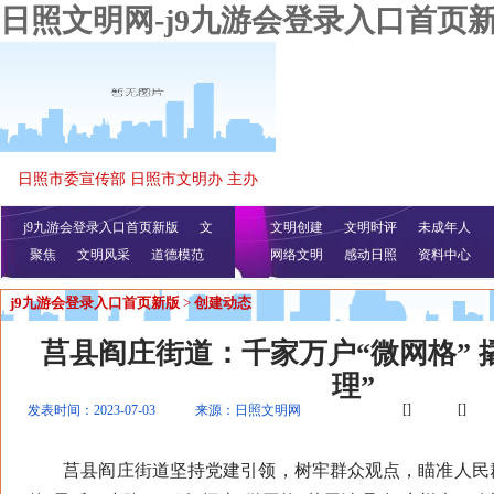
日照文明网-j9九游会登录入口首页
日照市委宣传部 日照市文明办 主办
j9九游会登录入口首页新版
文
文明创建
文明时评
未成年人
聚焦
文明风采
明播报
公益视频
道德模范
网络文明
感动日照
资料中心
j9九游会登录入口首页新版
>
创建动态
莒县阎庄街道：千家万户“微网格” 
理”
[]
[]
发表时间：2023-07-03
来源：日照文明网
莒县阎庄街道坚持党建引领，树牢群众观点，瞄准人民群