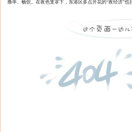
撸串、畅饮。在夜色笼罩下，东港区多点开花的“夜经济”也