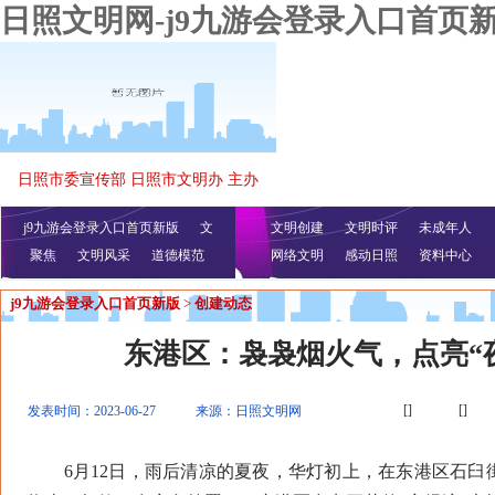
日照文明网-j9九游会登录入口首页
日照市委宣传部 日照市文明办 主办
j9九游会登录入口首页新版
文
文明创建
文明时评
未成年人
聚焦
文明风采
明播报
公益视频
道德模范
网络文明
感动日照
资料中心
j9九游会登录入口首页新版
>
创建动态
东港区：袅袅烟火气，点亮“
[]
[]
发表时间：2023-06-27
来源：日照文明网
6月12日，雨后清凉的夏夜，华灯初上，在东港区石臼街