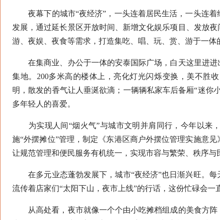
夜幕下的城市“夜经济”，一头连着居民生活，一头连着
发展，通过延长景区开放时间、新增文化娱乐项目、发放夜
游、夜娱、夜食等需求，打造集吃、唱、玩、赏、游于一体
在集商业、办公于一体的安泰国际广场，白天这里进进出
集地。200多米高的楼体上，亮化灯光闪烁变换，美不胜
明，散发的香气让人垂涎欲滴；一辆辆私家车后备厢“迷你
多年轻人的喜爱。
为实现人间“烟火气”与城市文明并肩同行，今年以来，
施“外摆摊位”管理，制定《东港区商户外摆位管理实施意
让规范管理和便民服务有机统一，实现市容与繁荣、秩序与
在多元业态蓬勃发展下，城市“夜经济”也日渐兴旺。每
流传着店家们“太阳下山，夜市上线”的行话，这份忙碌会一
从高处看，夜市就像一个个由小吃摊档组成的美食方阵，