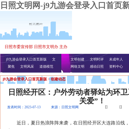
日照文明网-j9九游会登录入口首页
日照市委宣传部 日照市文明办 主办
j9九游会登录入口首页新版
文
文明创建
文明时评
未成年人
聚焦
文明风采
明播报
公益视频
道德模范
网络文明
感动日照
资料中心
j9九游会登录入口首页新版
>
创建动态
日照经开区：户外劳动者驿站为环卫
关爱”！
[]
[]
发表时间：2023-07-13
来源：日照文明网
近日，夏日热浪阵阵来袭，在日照经开区大连路沿线，