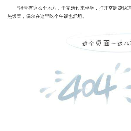
“得亏有这么个地方，干完活过来坐坐，打开空调凉快凉
热饭菜，偶尔在这里吃个午饭也舒坦。