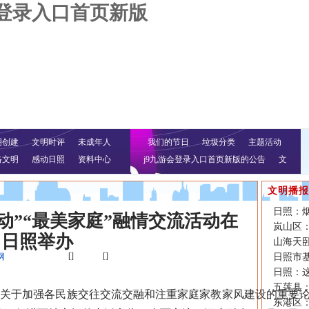
会登录入口首页新版
明创建
文明时评
未成年人
我们的节日
垃圾分类
主题活动
络文明
感动日照
资料中心
j9九游会登录入口首页新版的公告
文
明行动
文明播报
日照：
动”“最美家庭”融情交流活动在
岚山区：
日照举办
山海天
[]
[]
网
日照市
日照：
五莲县
于加强各民族交往交流交融和注重家庭家教家风建设的重要论
东港区