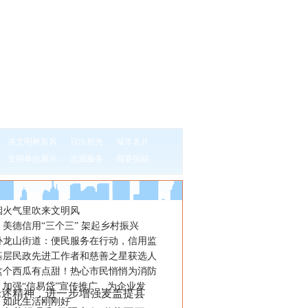
讲文明树新风
日出初光
城市名片
文明单位展示
志愿服务
我要投稿
烟火气里吹来文明风
美德信用“三个三” 架起乡村振兴
卧龙山街道：便民服务在行动，信用监
基层民政先进工作者和慈善之星获选人
这个西瓜有点甜！热心市民悄悄为消防
：加强“信易贷”宣传推广，为企业发
述精神，进一步增强麦盖提县
：如此生活刚刚好