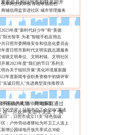
，麦盖提县和日照市妇联共同开
：兜牢民生保障线 厚植幸福底色
：商铺信用监管进社区 城市管理服务
2023年度“新时代好少年”和“美德
“阳光智享·为老”智能手机应用志
年中共日照市委网络安全和信息化委员会
22年度日照市新时代文明实践志愿服务
年度省级文明单位、文明村镇、文明社区
开展2023年度“我们的节日”系列主
文明办关于组织开展“美化环境展新颜
022年度新闻专业职务资格中初级评审
展“实诚日照人”先进典型宣传推荐活
美好祝福的礼物，两地家庭通过
“文明双向共建”活动持续推进
温下的坚守！日照市总工会启动“夏送
，在一片欢声笑语中见证了“两
碳日”，日照市成立11支“绿色低碳
开区：户外劳动者驿站为环卫工人送上
区新增公园绿地开放共享试点30处