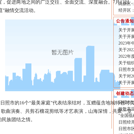
谊，促进两地之间的广泛交往、全面交流、深度融合。7月13日
高新区
家庭”融情交流活动。
经开区
公告通知
关于开展
关于开展
2023
关于20
2022
关于组织
日照市
关于对2
关于开
创建动态
照市的16个“最美家庭”代表结亲结对，互赠蕴含地域特色与
日照市
致敬高
、歌曲演奏、共剪石榴花剪纸等才艺表演，山海深情，共聚一堂
“全国低
的民族团结之情。
日照经
日照市