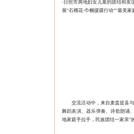
·日照市两地妇女儿童的团结和友
展“石榴花·巾帼援疆行动”“最美
交流活动中，来自麦盖提县与日
舞蹈表演、器乐弹奏、诗歌朗诵
地家庭手拉手，民族团结一家亲”