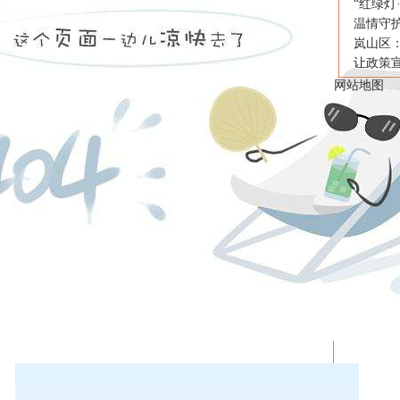
“红绿灯
温情守
岚山区
让政策宣
网站地图