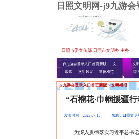
日照文明网-j9九游
日照市委宣传部 日照市文明办 主办
j9九游会登录入口首页新版
文
文
聚焦
文明风采
明播报
公益视频
道德模范
网
j9九游会登录入口首页新版
>
文明播报
“石榴花·巾帼援疆行
发表时间：2023-07-15
来源：日照文明
为深入贯彻落实习近平总书记关