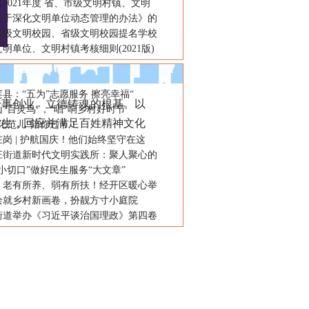
2021年度 省、市级文明村镇、文明
关于深化文明单位动态管理的办法》的
省级文明校园、省级文明校园提名学校
明单位、文明村镇考核细则(2021版)
县：“五为”志愿服务 擦亮幸福“
事创业、立德铸魂的根基。以
“百灵鸟”，“唱”响乡村好时节
民生，回应并满足百姓精神文化
化范儿”陪你过节！
岗 | 护航国庆！他们始终坚守在这
庄街道新时代文明实践所：聚人聚心的
小切口”做好民生服务“大文章”
：老有所养、弱有所扶！经开区暖心举
绘就乡村新画卷，扮靓方寸小庭院
街道举办《习近平谈治国理政》第四卷