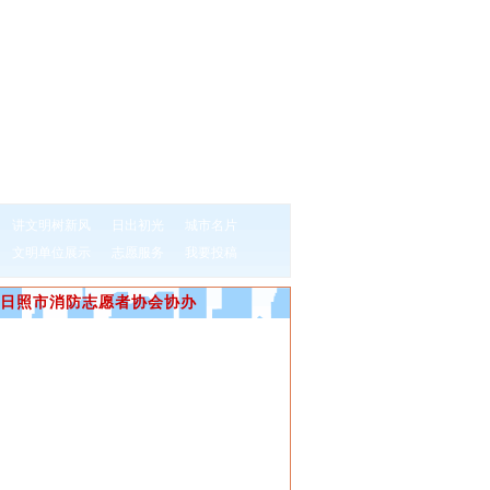
讲文明树新风
日出初光
城市名片
文明单位展示
志愿服务
我要投稿
日照市消防志愿者协会协办