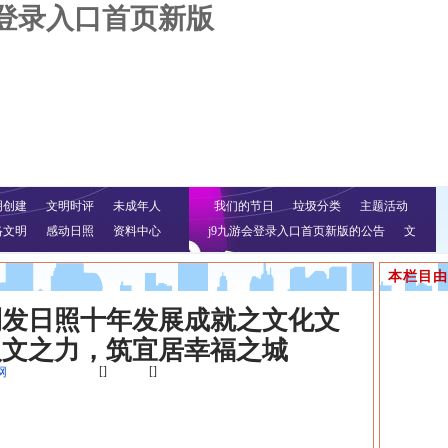
会登录入口首页新版
明创建
文明时评
未成年人
我们的节日
垃圾分类
主题活动
络文明
感动日照
资料中心
j9九游会登录入口首页新版的公告
文
明行动
本栏目由
刊发日照十年发展成就之文化文
人文之力，筑宜居幸福之城
[]
[]
网