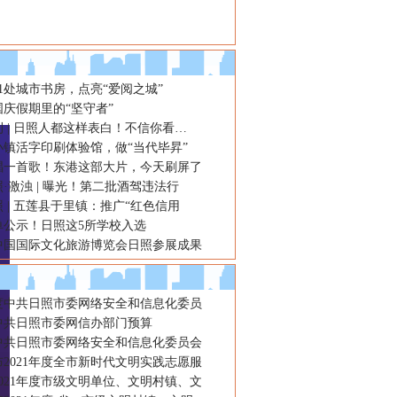
1处城市书房，点亮“爱阅之城”
庆假期里的“坚守者”
 | 日照人都这样表白！不信你看…
小镇活字印刷体验馆，做“当代毕昇”
唱一首歌！东港这部大片，今天刷屏了
·激浊 | 曝光！第二批酒驾违法行
 | 五莲县于里镇：推广“红色信用
单公示！日照这5所学校入选
中国国际文化旅游博览会日照参展成果
年度中共日照市委网络安全和信息化委员
年中共日照市委网信办部门预算
年中共日照市委网络安全和信息化委员会
2021年度全市新时代文明实践志愿服
021年度市级文明单位、文明村镇、文