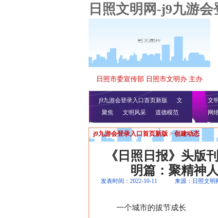
日照文明网-j9九游
日照市委宣传部 日照市文明办 主办
j9九游会登录入口首页新版
文
文
聚焦
文明风采
明播报
公益视频
道德模范
网
j9九游会登录入口首页新版
>
创建动态
《日照日报》头版
明篇：聚精神
发表时间：2022-10-11
来源：日照文明
一个城市的拔节成长