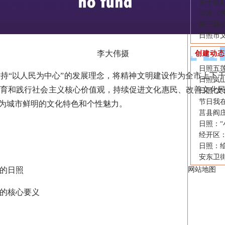
关于做好
印发《
第三届
日照市文
李大伟摄
创建动态
日照五莲
“以人民为中心”的发展理念，将精神文明建设作为全市上下干
日照岚山
培育和践行社会主义核心价值观，持续促进文化惠民、改善文化
日照“文
节日我在
成为城市鲜明的文化特色和个性魅力。
莒县阎
日照：“
经开区
日照：
安东卫
的日照
网站地图
的核心要义