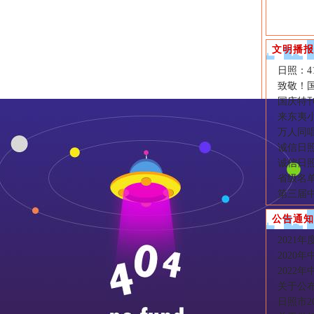
文明播报
日照：4
致敬！国
国庆特刊
来东夷
万人同
诚信日照
诚信日照
省级名
第三届
公告通知
2021
2020
2022
关于公布
日照市2