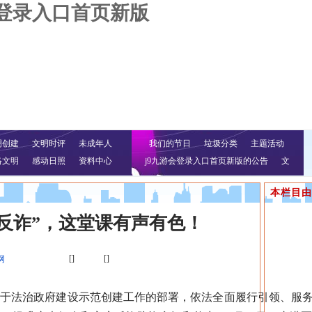
会登录入口首页新版
明创建
文明时评
未成年人
我们的节日
垃圾分类
主题活动
络文明
感动日照
资料中心
j9九游会登录入口首页新版的公告
文
明行动
本栏目由
 反诈”，这堂课有声有色！
[]
[]
网
法治政府建设示范创建工作的部署，依法全面履行引领、服务