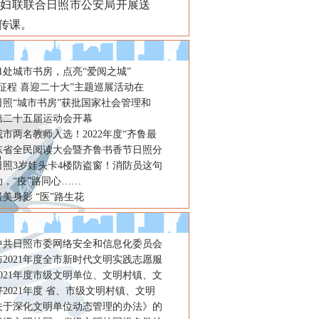
区妇联联合日照市公安局开展送
传课。
1处城市书房，点亮“爱阅之城”
征程 喜迎二十大”主题巡展活动在
日照“城市书房”获批国家社会管理和
第二十五届运动会开幕
市两名教师入选！2022年度“齐鲁最
东省全民阅读大会暨齐鲁书香节日照分
日照3岁娃头卡4楼防盗窗！消防员这句
，“疫”路同心……
美身影 “医”路生花
年中共日照市委网络安全和信息化委员会
2021年度全市新时代文明实践志愿服
021年度市级文明单位、文明村镇、文
2021年度 省、市级文明村镇、文明
关于深化文明单位动态管理的办法》的