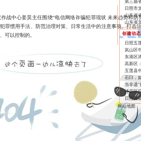
第三届
日照市文
山东省
战中心姜昊主任围绕“电信网络诈骗犯罪现状 未来趋势和防范
山东省
骗犯罪惯用手法、防范治理对策、日常生活中的注意事项、打击
创建动态
、可以控制的。
日照五莲
岚山区
东港区
高新区：
五莲县中
石臼，
当非遗“
经开区
日照莒县
网站地图