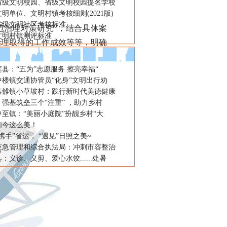
省级文明校园、省级文明校园提名学校
明单位、文明村镇考核细则(2021版)
省级文明社区考核标准
治理对策研究”，结合具体案
文明村镇测评标准
治理取得的工作成效等等，明确
县：“五为”志愿服务 擦亮幸福“
中楼镇交通协管员“化身”文明出行劝
涛雒镇小草坡村：践行新时代美德健康
强基筑垒三个“注重” ，助力乡村
至镇：“美丽小庭院”扮靓乡村“大
如今这么美！
携手”省运， “遇见”日照之美~
应急管理和综合执法局：冲刺市容整治
：义诊、义剪、爱心水饺......处暑