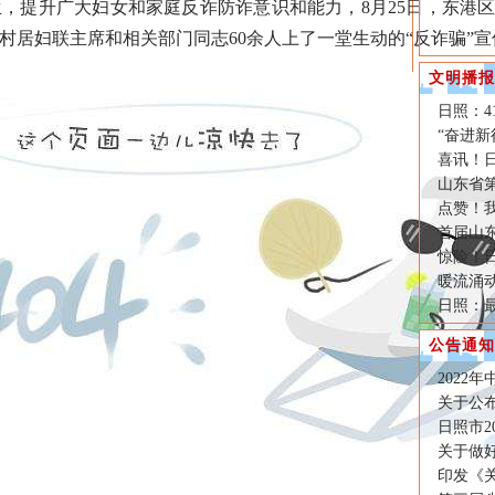
，提升广大妇女和家庭反诈防诈意识和能力，8月25日，东港
村居妇联主席和相关部门同志60余人上了一堂生动的“反诈骗”宣
文明播报
日照：4
“奋进新
喜讯！
山东省
点赞！我
首届山
惊险！
暖流涌动
日照：最
公告通知
2022
关于公布
日照市2
关于做好
印发《