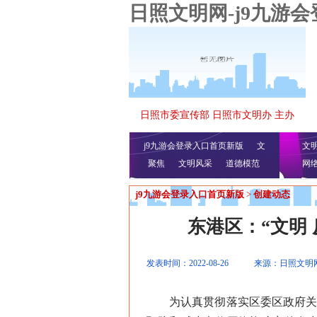
日照文明网-j9九游
日照市委宣传部 日照市文明办 主办
j9九游会登录入口首页新版
文
文
聚焦
文明风采
明播报
公益视频
道德模范
网
j9九游会登录入口首页新版
>
创建动态
东港区：“文明
发表时间：2022-08-26
来源：日照文明
为认真贯彻落实区委区政府关于