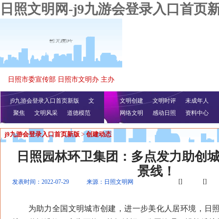
日照文明网-j9九游会登录入口首页
日照市委宣传部 日照市文明办 主办
j9九游会登录入口首页新版
文
文明创建
文明时评
未成年人
聚焦
文明风采
明播报
公益视频
道德模范
网络文明
感动日照
资料中心
j9九游会登录入口首页新版
>
创建动态
日照园林环卫集团：多点发力助创
景线！
[]
[]
发表时间：2022-07-29
来源：日照文明网
为助力全国文明城市创建，进一步美化人居环境，日照