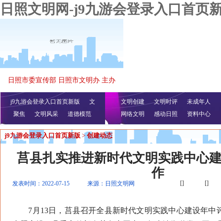
日照文明网-j9九游会登录入口首页
日照市委宣传部 日照市文明办 主办
j9九游会登录入口首页新版
文
文明创建
文明时评
未成年人
聚焦
文明风采
明播报
公益视频
道德模范
网络文明
感动日照
资料中心
j9九游会登录入口首页新版
>
创建动态
莒县扎实推进新时代文明实践中心
作
[]
[]
发表时间：2022-07-15
来源：日照文明网
7月13日，莒县召开全县新时代文明实践中心建设年中