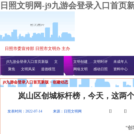
日照文明网-j9九游会登录入口首页
日照市委宣传部 日照市文明办 主办
j9九游会登录入口首页新版
文
文明创建
文明时评
未成年人
聚焦
文明风采
明播报
公益视频
道德模范
网络文明
感动日照
资料中心
j9九游会登录入口首页新版
>
创建动态
岚山区创城标杆榜，今天，这两
[]
[]
发表时间：2022-07-14
来源：日照文明网
“创城