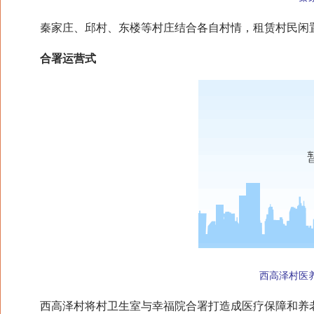
秦家庄、邱村、东楼等村庄结合各自村情，租赁村民闲置房屋
合署运营式
西高泽村医
西高泽村将村卫生室与幸福院合署打造成医疗保障和养老服