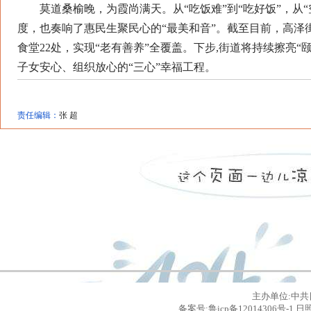
莫道桑榆晚，为霞尚满天。从“吃饭难”到“吃好饭”，从“
度，也奏响了惠民生聚民心的“最美和音”。截至目前，高泽
食堂22处，实现“老有善养”全覆盖。下步,街道将持续擦亮
子女安心、组织放心的“三心”幸福工程。
责任编辑：
张 超
主办单位:中共
备案号:鲁icp备12014306号