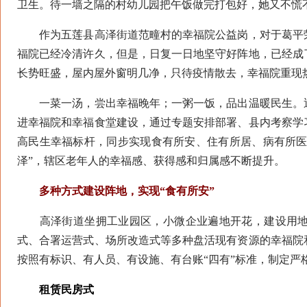
卫生。待一墙之隔的村幼儿园把午饭做完打包好，她又不慌
作为五莲县高泽街道范疃村的幸福院公益岗，对于葛平荣
福院已经冷清许久，但是，日复一日地坚守好阵地，已经成
长势旺盛，屋内屋外窗明几净，只待疫情散去，幸福院重现
一菜一汤，尝出幸福晚年；一粥一饭，品出温暖民生。近
进幸福院和幸福食堂建设，通过专题安排部署、县内考察学
高民生幸福标杆，同步实现食有所安、住有所居、病有所医、
泽”，辖区老年人的幸福感、获得感和归属感不断提升。
多种方式建设阵地，实现“食有所安”
高泽街道坐拥工业园区，小微企业遍地开花，建设用地
式、合署运营式、场所改造式等多种盘活现有资源的幸福院
按照有标识、有人员、有设施、有台账“四有”标准，制定严
租赁民房式