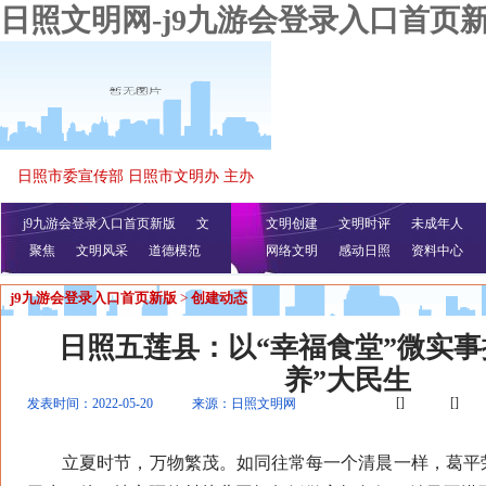
日照文明网-j9九游会登录入口首页
日照市委宣传部 日照市文明办 主办
j9九游会登录入口首页新版
文
文明创建
文明时评
未成年人
聚焦
文明风采
明播报
公益视频
道德模范
网络文明
感动日照
资料中心
j9九游会登录入口首页新版
>
创建动态
日照五莲县：以“幸福食堂”微实事
养”大民生
[]
[]
发表时间：2022-05-20
来源：日照文明网
立夏时节，万物繁茂。如同往常每一个清晨一样，葛平荣