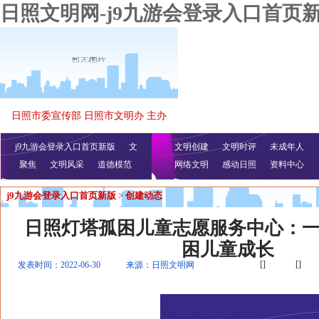
日照文明网-j9九游会登录入口首页
日照市委宣传部 日照市文明办 主办
j9九游会登录入口首页新版
文
文明创建
文明时评
未成年人
聚焦
文明风采
明播报
公益视频
道德模范
网络文明
感动日照
资料中心
j9九游会登录入口首页新版
>
创建动态
日照灯塔孤困儿童志愿服务中心：
困儿童成长
[]
[]
发表时间：2022-06-30
来源：日照文明网