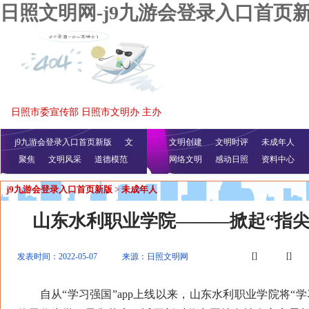
日照文明网-j9九游会登录入口首页
日照市委宣传部 日照市文明办 主办
j9九游会登录入口首页新版
文
文明创建
文明时评
未成年人
聚焦
文明风采
明播报
公益视频
道德模范
网络文明
感动日照
资料中心
j9九游会登录入口首页新版
>
未成年人
山东水利职业学院———掀起“指尖
[]
[]
发表时间：2022-05-07
来源：日照文明网
自从“学习强国”app上线以来，山东水利职业学院将“学