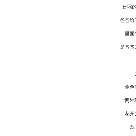
日照
爸爸给
里面
是爷爷
金色
“两姓
“花开
既