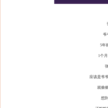
爷
5年
1个
应该是爷
就偷
想