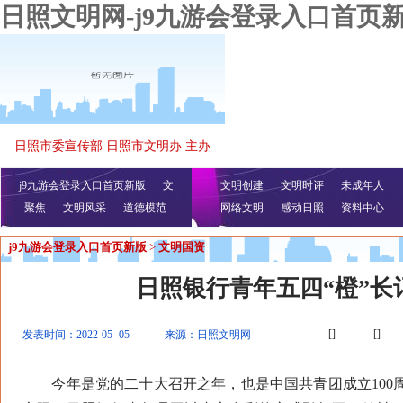
日照文明网-j9九游会登录入口首页
日照市委宣传部 日照市文明办 主办
j9九游会登录入口首页新版
文
文明创建
文明时评
未成年人
聚焦
文明风采
明播报
公益视频
道德模范
网络文明
感动日照
资料中心
j9九游会登录入口首页新版
>
文明国资
日照银行青年五四“橙”长
[]
[]
发表时间：2022-05- 05
来源：日照文明网
今年是党的二十大召开之年，也是中国共青团成立100