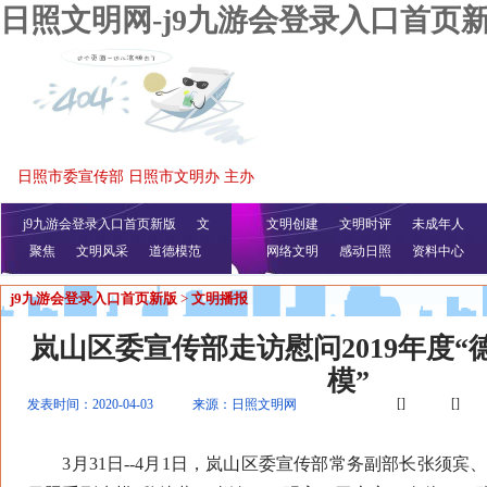
日照文明网-j9九游会登录入口首页
日照市委宣传部 日照市文明办 主办
j9九游会登录入口首页新版
文
文明创建
文明时评
未成年人
聚焦
文明风采
明播报
公益视频
道德模范
网络文明
感动日照
资料中心
j9九游会登录入口首页新版
>
文明播报
岚山区委宣传部走访慰问2019年度
模”
[]
[]
发表时间：2020-04-03
来源：日照文明网
3月31日--4月1日，岚山区委宣传部常务副部长张须宾、