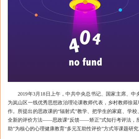
2019年3月18日上午，中共中央总书记、国家主席、
为岚山区一线优秀思想政治理论课教师代表，乡村教师徐延明
作。所提出的思政课的“辐射式”教学、把学生的家庭、学
全新的评价方法——思政课“反馈——矫正”式知行考评法，
助”为核心的心理健康教育“多元互助性评价”方式等课题研