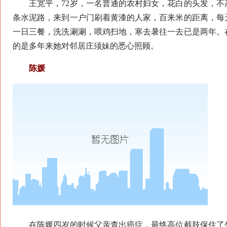
王宽平，72岁，一名普通的农村妇女，花白的头发，不
条水泥路，来到一户门刷着黄漆的人家，百来米的距离，每
一日三餐，洗洗涮涮，喂鸡扫地，寒去暑往一去已是两年。
的是多年来她对邻居庄须妹的悉心照顾。
陈媛
在陈媛四岁的时候父亲查出癌症，最终高位截肢保住了生命