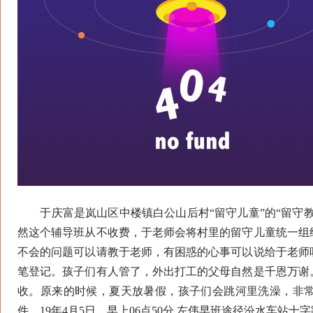
于庆富是岚山区中楼镇白公山后村“留守儿童”的“留守教
然这个辅导班从不收费，于老师会将村里的留守儿童统一组
不会的问题可以请教于老师，有困惑的心事可以说给于老师
笔登记。孩子们有人管了，外出打工的父母自然是千恩万谢
收。原来的时候，夏天放暑假，孩子们会跳河里洗澡，非常
件。19年4月5日，早上06点50分,左伟早班途径汾水车