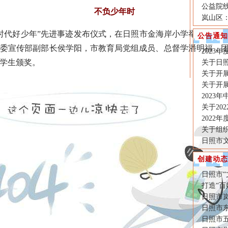
公益院
不负少年时
岚山区
时代好少年”先进事迹发布仪式，在日照市金海岸小学举行，现场
公告通知
市委宣传部副部长侯学阳，市教育局党组成员、总督学潘明福，
2023
学生颁奖。
关于日照
关于开展
关于开展
2023
关于20
2022
关于组织
日照市
创建动态
日照市
打造“百
日照市
日照市东
日照市