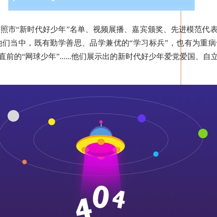
照市“新时代好少年”名单、视频展播、嘉宾颁奖、先进模范代表
他们当中，既有勤学善思、品学兼优的“学习标兵”，也有为重
直前的“网球少年”......他们展示出的新时代好少年爱党爱国、