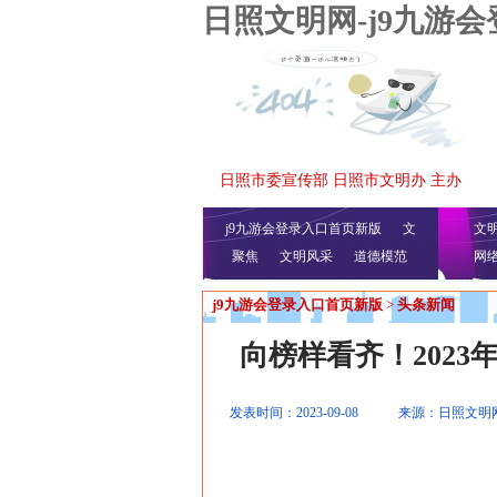
日照文明网-j9九游
日照市委宣传部 日照市文明办 主办
j9九游会登录入口首页新版
文
文
聚焦
文明风采
明播报
公益视频
道德模范
网
j9九游会登录入口首页新版
>
头条新闻
向榜样看齐！2023
发表时间：2023-09-08
来源：日照文明