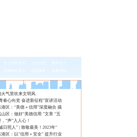
讲文明树新风
日出初光
城市名片
文明单位展示
志愿服务
我要投稿
烟火气里吹来文明风
青春心向党 奋进新征程”宣讲活动
港区：“美德＋信用”深度融合 撬
山区：做好“美德信用 ”文章 “五
，“声”入人心！
日照人” | 致敬最美！2023年“
港区：以“信用＋安全” 提升行业