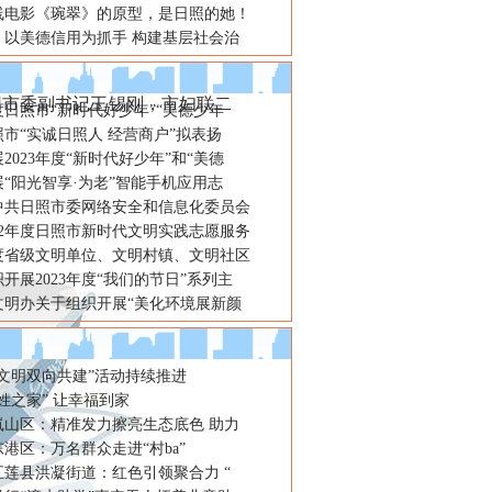
线电影《琬翠》的原型，是日照的她！
：以美德信用为抓手 构建基层社会治
发布10名“新时代好少年”先进
团市委副书记王锡刚，市妇联二
年度日照市“新时代好少年”“美德少年
市“实诚日照人 经营商户”拟表扬
2023年度“新时代好少年”和“美德
“阳光智享·为老”智能手机应用志
年中共日照市委网络安全和信息化委员会
22年度日照市新时代文明实践志愿服务
年度省级文明单位、文明村镇、文明社区
开展2023年度“我们的节日”系列主
文明办关于组织开展“美化环境展新颜
“文明双向共建”活动持续推进
姓之家” 让幸福到家
岚山区：精准发力擦亮生态底色 助力
港区：万名群众走进“村ba”
五莲县洪凝街道：红色引领聚合力 “