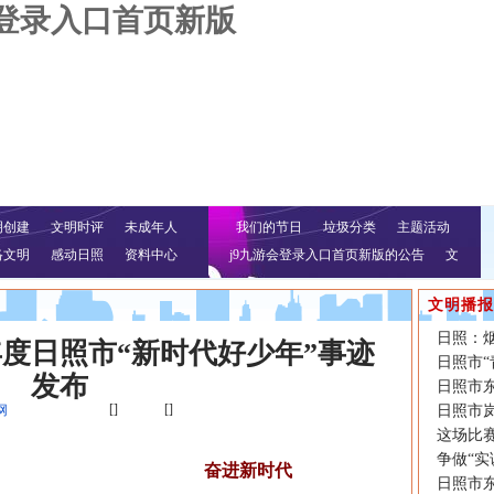
会登录入口首页新版
明创建
文明时评
未成年人
我们的节日
垃圾分类
主题活动
络文明
感动日照
资料中心
j9九游会登录入口首页新版的公告
文
明行动
文明播报
日照：
年度日照市“新时代好少年”事迹
日照市“
发布
日照市东
[]
[]
网
日照市岚
这场比赛
争做“实诚
奋进新时代
日照市东