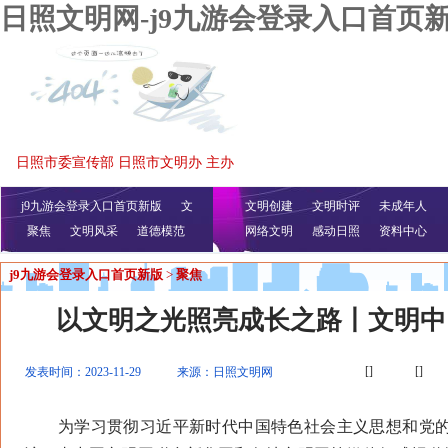
日照文明网-j9九游会登录入口首页
日照市委宣传部 日照市文明办 主办
j9九游会登录入口首页新版
文
文明创建
文明时评
未成年人
聚焦
文明风采
明播报
公益视频
道德模范
网络文明
感动日照
资料中心
j9九游会登录入口首页新版
>
聚焦
以文明之光照亮成长之路丨文明中
[]
[]
发表时间：2023-11-29
来源：日照文明网
为学习贯彻习近平新时代中国特色社会主义思想和党的二