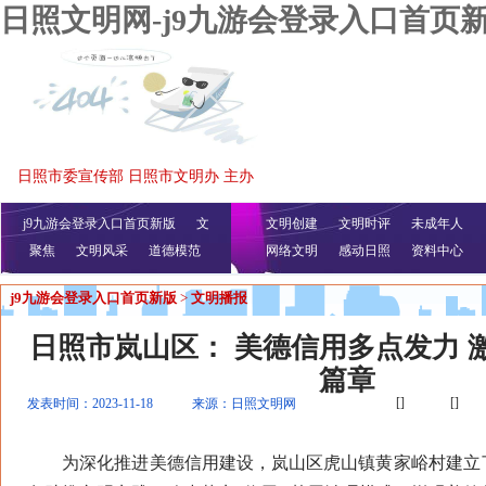
日照文明网-j9九游会登录入口首页
日照市委宣传部 日照市文明办 主办
j9九游会登录入口首页新版
文
文明创建
文明时评
未成年人
聚焦
文明风采
明播报
公益视频
道德模范
网络文明
感动日照
资料中心
j9九游会登录入口首页新版
>
文明播报
日照市岚山区： 美德信用多点发力 
篇章
[]
[]
发表时间：2023-11-18
来源：日照文明网
为深化推进美德信用建设，岚山区虎山镇黄家峪村建立了