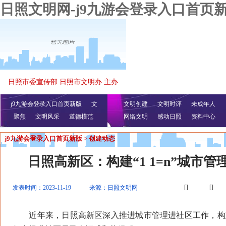
日照文明网-j9九游会登录入口首页
日照市委宣传部 日照市文明办 主办
j9九游会登录入口首页新版
文
文明创建
文明时评
未成年人
聚焦
文明风采
明播报
公益视频
道德模范
网络文明
感动日照
资料中心
j9九游会登录入口首页新版
>
创建动态
日照高新区：构建“1 1=n”城市
[]
[]
发表时间：2023-11-19
来源：日照文明网
近年来，日照高新区深入推进城市管理进社区工作，构建“1