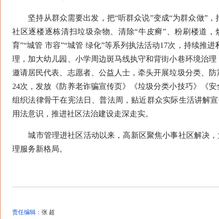
坚持从群众需要出发，把“听群众说”变成“为群众做”，
社区逐楼逐栋清扫垃圾杂物、清除“牛皮癣”、粉刷楼道，焕然
育”“城管 市容”“城管 绿化”等系列执法活动17次，持
理，加大幼儿园、小学周边斑马线执守和背街小巷环境治理
邀请居民代表、志愿者、公益人士，牵头开展垃圾分类、防
24次，发放《防养老诈骗宣传页》《垃圾分类小技巧》《安
组织法律骨干在宪法日、普法周，贴近群众实际生活讲解宣
用法意识，推进社区法治建设走深走实。
城市管理进社区活动以来，高新区聚焦小事社区解决，大事协
理服务新格局。
责任编辑：
张 超