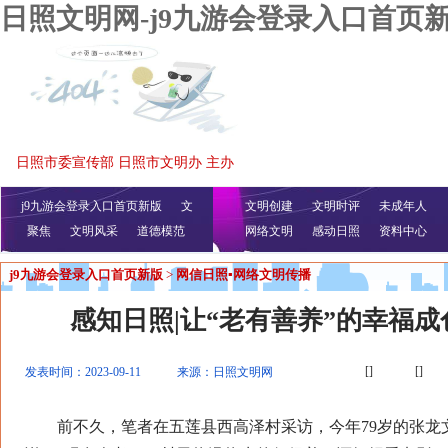
日照文明网-j9九游会登录入口首页
日照市委宣传部 日照市文明办 主办
j9九游会登录入口首页新版
文
文明创建
文明时评
未成年人
聚焦
文明风采
明播报
公益视频
道德模范
网络文明
感动日照
资料中心
j9九游会登录入口首页新版
>
网信日照▪网络文明传播
感知日照|让“老有善养”的幸福
[]
[]
发表时间：2023-09-11
来源：日照文明网
前不久，笔者在五莲县西高泽村采访，今年79岁的张龙