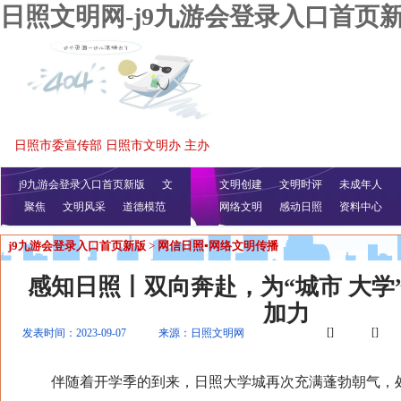
日照文明网-j9九游会登录入口首页
日照市委宣传部 日照市文明办 主办
j9九游会登录入口首页新版
文
文明创建
文明时评
未成年人
聚焦
文明风采
明播报
公益视频
道德模范
网络文明
感动日照
资料中心
j9九游会登录入口首页新版
>
网信日照▪网络文明传播
感知日照丨双向奔赴，为“城市 大学
加力
[]
[]
发表时间：2023-09-07
来源：日照文明网
伴随着开学季的到来，日照大学城再次充满蓬勃朝气，