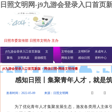
日照文明网-j9九游会登录入口首页
日照市委宣传部 日照市文明办 主办
j9九游会登录入口首页新版
文
文明创建
文明时评
未成年人
聚焦
文明风采
明播报
公益视频
道德模范
网络文明
感动日照
资料中心
j9九游会登录入口首页新版
>
网信日照▪网络文明传播
感知日照丨集聚青年人才，就是
[]
[]
发表时间：2022-05-09
来源：日照文明网
为了优化青年人才集聚发展生态，激发各类用人主体引才