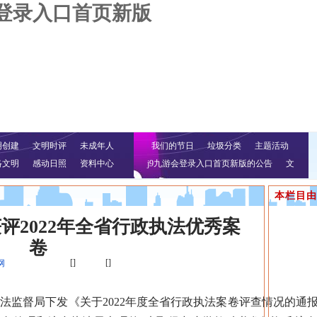
会登录入口首页新版
明创建
文明时评
未成年人
我们的节日
垃圾分类
主题活动
络文明
感动日照
资料中心
j9九游会登录入口首页新版的公告
文
明行动
本栏目由
评2022年全省行政执法优秀案
卷
[]
[]
网
督局下发《关于2022年度全省行政执法案卷评查情况的通报