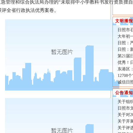
应急管理和综合执法局办理的“未取得中小学教科书发行资质擅
获评全省行政执法优秀案卷。
文明播报
日照市
大年初
日照：
日照：新
第21
优秀！日
东港区：
1270
诚信日照
公告通知
关于组织
日照市
关于对2
关于开
关于评选