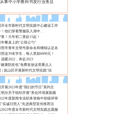
自从事中小学教科书发行业务且
召开全市新时代文明实践中心建设工作
一！他们穿着警服跃入湖中…
严查！大年初二查处15起！
年餐桌上的“公筷公勺”
届日照市青年文明号新命名和继续认定名
照这39名学生，每人奖励6000元！
温暖2022，奔赴2023
8个“健康防疫包”免费发放这类重点人
 | 岚山区开展新时代文明实践“信
开展2023年度“我们的节日”系列主
文明办关于组织开展“美化环境展新颜
022年度新闻专业职务资格中初级评审
展“实诚日照人”先进典型宣传推荐活
2022年度全市新时代文明实践志愿服