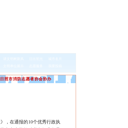
讲文明树新风
日出初光
城市名片
文明单位展示
志愿服务
我要投稿
日照市消防志愿者协会协办
》，在通报的10个优秀行政执