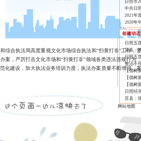
日照市2
中共日照
2021
2020
创建动态
日照五莲
莒县：
综合执法局高度重视文化市场综合执法和“扫黄打非”工作，坚
日照五
办案，严厉打击文化市场和“扫黄打非”领域各类违法违规行为
整治不
规范化建设，加大执法业务培训力度，执法办案质量不断增强，
【倡树
【倡树
【倡树
日照经
莒县：
网站地图