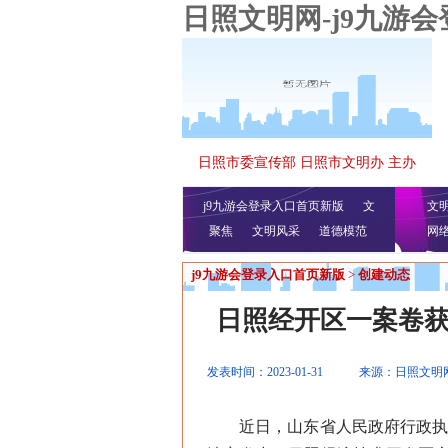
日照文明网-j9九游
日照市委宣传部 日照市文明办 主办
j9九游会登录入口首页新版
文
文
聚焦
文明风采
明播报
公益视频
道德模范
网
j9九游会登录入口首页新版
>
创建动态
日照经开区一案卷获
发表时间：2023-01-31
来源：日照文明
近日，山东省人民政府行政执法监